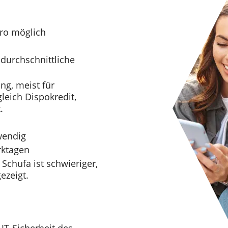
uro möglich
 durchschnittliche
ng, meist für
leich Dispokredit,
.
wendig
rktagen
 Schufa ist schwieriger,
ezeigt.