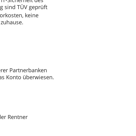
IT-Sicherheit des
g sind TÜV geprüft
orkosten, keine
 zuhause.
rer Partnerbanken
as Konto überwiesen.
der Rentner