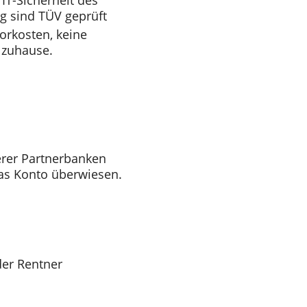
IT-Sicherheit des
g sind TÜV geprüft
orkosten, keine
 zuhause.
rer Partnerbanken
as Konto überwiesen.
der Rentner