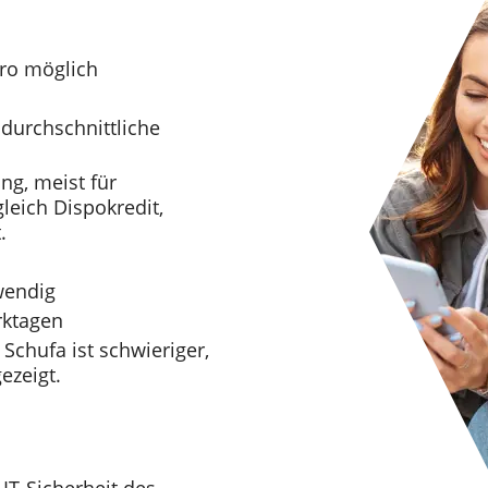
uro möglich
 durchschnittliche
ng, meist für
leich Dispokredit,
.
wendig
rktagen
 Schufa ist schwieriger,
ezeigt.