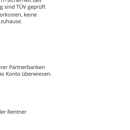
IT-Sicherheit des
g sind TÜV geprüft
orkosten, keine
 zuhause.
rer Partnerbanken
as Konto überwiesen.
der Rentner