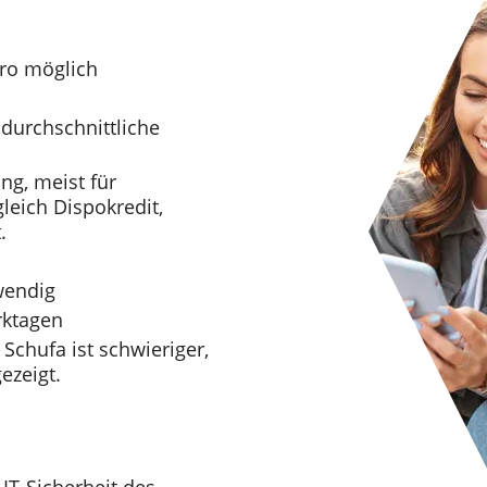
uro möglich
 durchschnittliche
ng, meist für
leich Dispokredit,
.
wendig
rktagen
 Schufa ist schwieriger,
ezeigt.