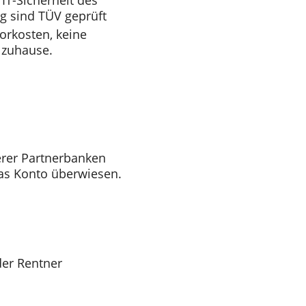
IT-Sicherheit des
g sind TÜV geprüft
orkosten, keine
 zuhause.
rer Partnerbanken
as Konto überwiesen.
der Rentner