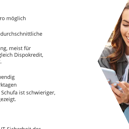
uro möglich
 durchschnittliche
ng, meist für
leich Dispokredit,
.
wendig
rktagen
 Schufa ist schwieriger,
ezeigt.