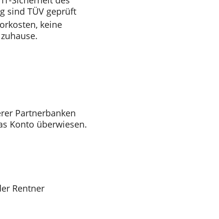
IT-Sicherheit des
g sind TÜV geprüft
orkosten, keine
 zuhause.
rer Partnerbanken
as Konto überwiesen.
der Rentner