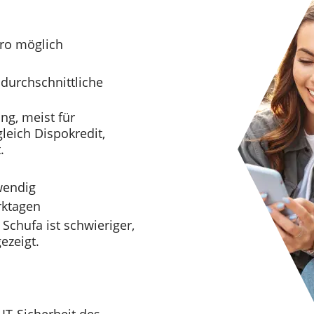
uro möglich
 durchschnittliche
ng, meist für
leich Dispokredit,
.
wendig
rktagen
 Schufa ist schwieriger,
ezeigt.