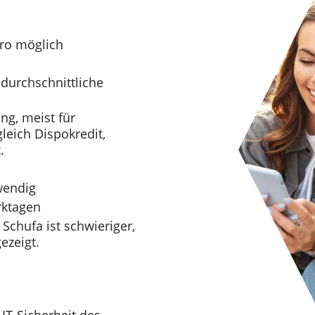
uro möglich
 durchschnittliche
ng, meist für
leich Dispokredit,
.
wendig
rktagen
 Schufa ist schwieriger,
ezeigt.