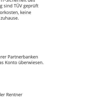
IT-Sicherheit des
g sind TÜV geprüft
orkosten, keine
 zuhause.
rer Partnerbanken
as Konto überwiesen.
der Rentner