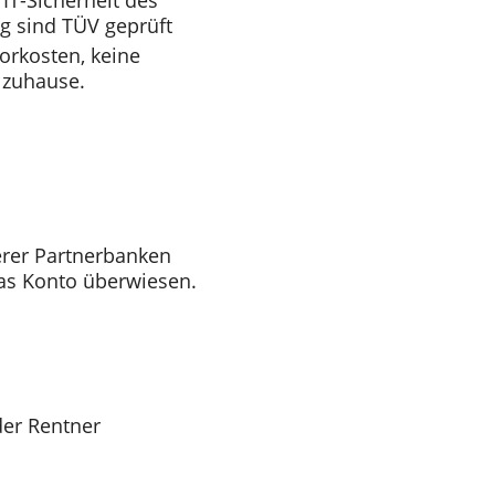
IT-Sicherheit des
g sind TÜV geprüft
orkosten, keine
 zuhause.
rer Partnerbanken
as Konto überwiesen.
der Rentner