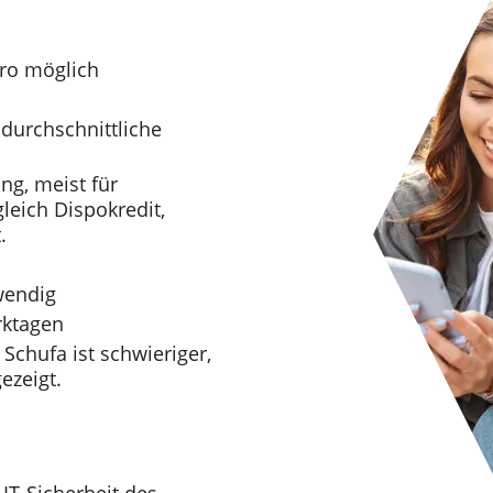
uro möglich
 durchschnittliche
ng, meist für
leich Dispokredit,
.
wendig
rktagen
 Schufa ist schwieriger,
ezeigt.