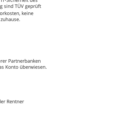
IT-Sicherheit des
g sind TÜV geprüft
orkosten, keine
 zuhause.
rer Partnerbanken
as Konto überwiesen.
der Rentner