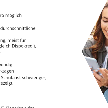
uro möglich
 durchschnittliche
ng, meist für
leich Dispokredit,
.
wendig
rktagen
 Schufa ist schwieriger,
ezeigt.